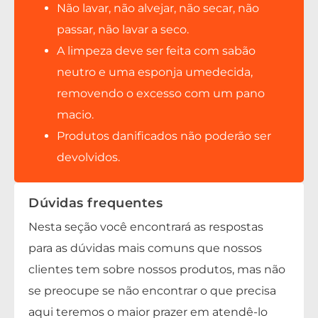
Não lavar, não alvejar, não secar, não
passar, não lavar a seco.
A limpeza deve ser feita com sabão
neutro e uma esponja umedecida,
removendo o excesso com um pano
macio.
Produtos danificados não poderão ser
devolvidos.
Dúvidas frequentes
Nesta seção você encontrará as respostas
para as dúvidas mais comuns que nossos
clientes tem sobre nossos produtos, mas não
se preocupe se não encontrar o que precisa
aqui teremos o maior prazer em atendê-lo