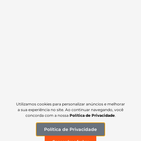
Capa para Cobrir Carro em Courino – Original
Monshell
249,90
R$
Utilizamos cookies para personalizar anúncios e melhorar
a sua experiência no site. Ao continuar navegando, você
concorda com a nossa
Política de Privacidade
.
Política de Privacidade