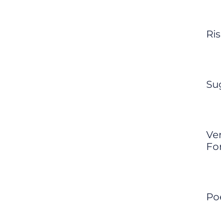
Ri
Su
Ve
Fo
Po