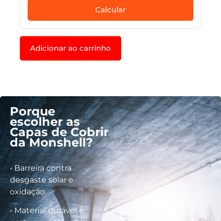
Calcular
Adicionar ao carrinho
Porque
escolher as
Capas de Cobrir
da Monshell?
• Barreira contra
desgaste solar e
oxidação
• Material durável e