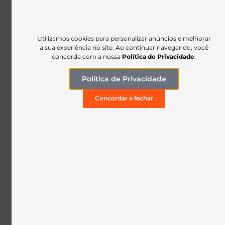
Segunda à quinta: 7h às 17h
Sexta: 7h às 16h
(35) 99137-4429
Utilizamos cookies para personalizar anúncios e melhorar
a sua experiência no site. Ao continuar navegando, você
(35) 99140-2475
concorda com a nossa
Política de Privacidade
.
NAVEGAÇÃO
Política de Privacidade
Início
Concordar e fechar
Linha Prime
Linha Plus
Linha Universal
INSTITUCIONAL
Quem somos
Contato
Politicas de Privacidade
Trocas e devolução