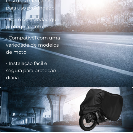
costuras reforçadas
para uso prolongado
• Forro de algodão que
protege a pintura
• Compatível com uma
variedade de modelos
de moto
• Instalação fácil e
segura para proteção
diária