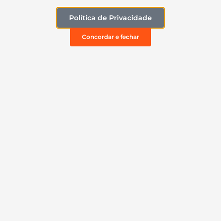
Política de Privacidade
Concordar e fechar
Capa para Cobrir Moto em Tamanhos
Especiais e Com...