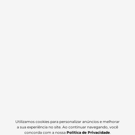
Capa encosto assento almofada
massageadora ortopedica
69,90
R$
Utilizamos cookies para personalizar anúncios e melhorar
a sua experiência no site. Ao continuar navegando, você
concorda com a nossa
Política de Privacidade
.