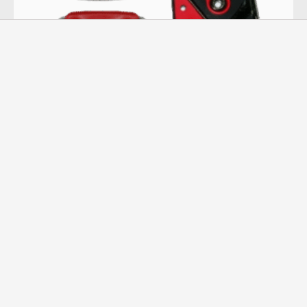
Kit Pedaleira Automotiva Esportiva Universal –
Instalação sem Furação
39,90
R$