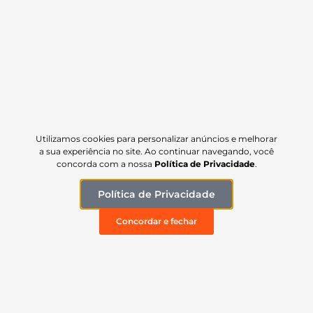
Kit Pedaleira Automotiva Esportiva Universal –
Instalação sem Furação
39,90
R$
Utilizamos cookies para personalizar anúncios e melhorar
a sua experiência no site. Ao continuar navegando, você
concorda com a nossa
Política de Privacidade
.
Política de Privacidade
Concordar e fechar