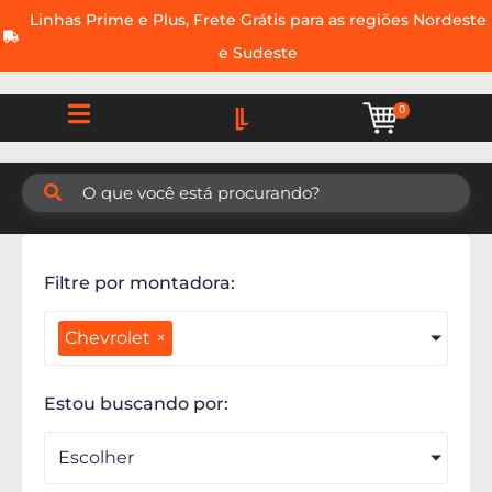
Linhas Prime e Plus, Frete Grátis para as regiões Nordeste
e Sudeste
0
Filtre por montadora:
Chevrolet
×
Estou buscando por:
Escolher