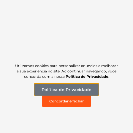
Carregar mais
ATENDIMENTO
Segunda à quinta: 7h às 17h
Sexta: 7h às 16h
(35) 99137-4429
Utilizamos cookies para personalizar anúncios e melhorar
a sua experiência no site. Ao continuar navegando, você
(35) 99140-2475
concorda com a nossa
Política de Privacidade
.
NAVEGAÇÃO
Política de Privacidade
Início
Concordar e fechar
Linha Prime
Linha Plus
Linha Universal