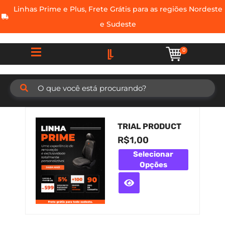
Linhas Prime e Plus, Frete Grátis para as regiões Nordeste
e Sudeste
0
TRIAL PRODUCT
R$
1,00
Selecionar
Opções