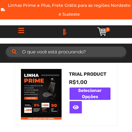
Linhas Prime e Plus, Frete Grátis para as regiões Nordeste
e Sudeste
0
TRIAL PRODUCT
R$
1,00
Selecionar
Opções