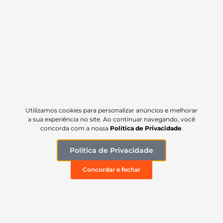
Carregar mais
ATENDIMENTO
Segunda à quinta: 7h às 17h
Sexta: 7h às 16h
(35) 99137-4429
Utilizamos cookies para personalizar anúncios e melhorar
a sua experiência no site. Ao continuar navegando, você
(35) 99140-2475
concorda com a nossa
Política de Privacidade
.
NAVEGAÇÃO
Política de Privacidade
Início
Concordar e fechar
Linha Prime
Linha Plus
Linha Universal