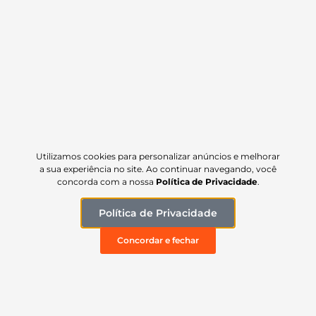
Carregar mais
ATENDIMENTO
Segunda à quinta: 7h às 17h
Sexta: 7h às 16h
(35) 99137-4429
Utilizamos cookies para personalizar anúncios e melhorar
a sua experiência no site. Ao continuar navegando, você
(35) 99140-2475
concorda com a nossa
Política de Privacidade
.
NAVEGAÇÃO
Política de Privacidade
Início
Concordar e fechar
Linha Prime
Linha Plus
Linha Universal