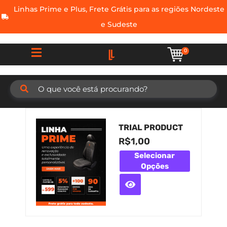
Linhas Prime e Plus, Frete Grátis para as regiões Nordeste
e Sudeste
0
TRIAL PRODUCT
R$
1,00
Selecionar
Opções